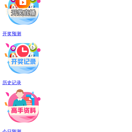
开奖预测
历史记录
今日预测