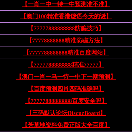
【一肖一中一特一中预测准不准】
【澳门100精准香港谜语今天的谜】
【77777888888888防骗技巧】
【77778888888精准防骗方法】
【7777788888888精准百度网站】
【7777788888888精准77777】
【澳门一肖一马一恃一中下一期预测】
【百度预测四肖四码准确吗】
【77777888888888百度安全吗】
【三码默认论坛DiscuzBoard】
【芳草地资料免费正版大全百度】