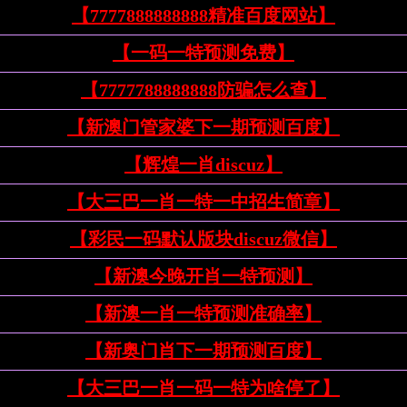
【7777888888888精准百度网站】
【一码一特预测免费】
【7777788888888防骗怎么查】
【新澳门管家婆下一期预测百度】
【辉煌一肖discuz】
【大三巴一肖一特一中招生简章】
【彩民一码默认版块discuz微信】
【新澳今晚开肖一特预测】
【新澳一肖一特预测准确率】
【新奥门肖下一期预测百度】
【大三巴一肖一码一特为啥停了】