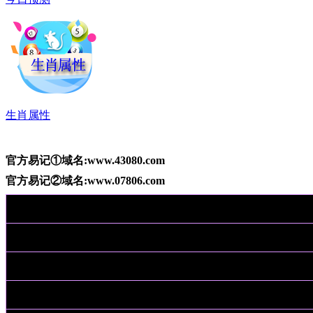
生肖属性
官方易记①域名:
www.
43080
.com
官方易记②域名:
www.
07806
.com