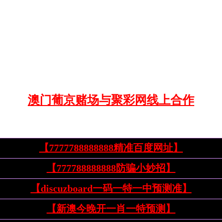
澳门葡京赌场与聚彩网线上合作
【7777788888888精准百度网址】
【777788888888防骗小妙招】
【discuzboard一码一特一中预测准】
【新澳今晚开一肖一特预测】